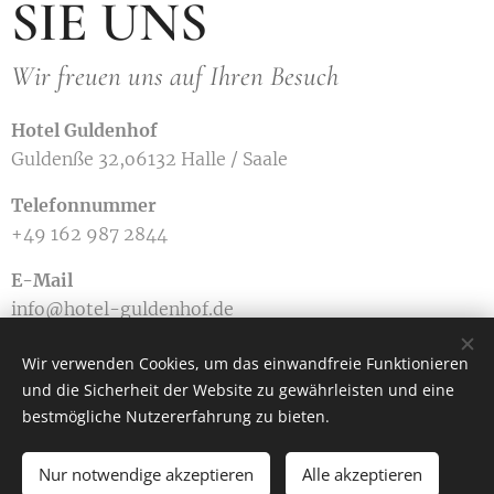
SIE UNS
Wir freuen uns auf Ihren Besuch
Hotel Guldenhof
Guldenße 32,o6132 Halle / Saale
Telefonnummer
+49 162 987 2844
E-Mail
info@hotel-guldenhof.de
Wir verwenden Cookies, um das einwandfreie Funktionieren
und die Sicherheit der Website zu gewährleisten und eine
Guldenstraße 32,06132 Halle/ Saale
bestmögliche Nutzererfahrung zu bieten.
Alle Rechte vorbehalten 2025
Nur notwendige akzeptieren
Alle akzeptieren
Unterstützt von
Webnode
Cookies